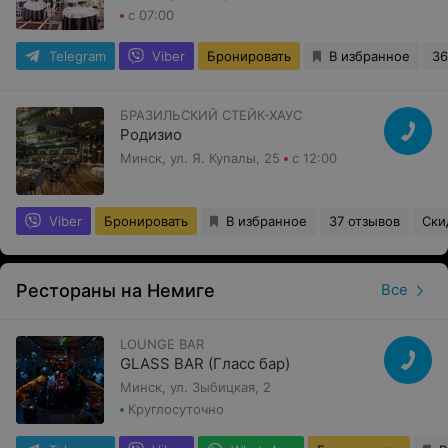
с 07:00
Telegram
Viber
Бронировать
В избранное
36
БРАЗИЛЬСКИЙ СТЕЙК-ХАУС
Родизио
Минск, ул. Я. Купалы, 25
с 12:00
Viber
Бронировать
В избранное
37 отзывов
Ски
Рестораны на Немиге
Все
LOUNGE BAR
GLASS BAR (Гласс бар)
Минск, ул. Зыбицкая, 2
Круглосуточно