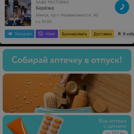
КАФЕ-РЕСТОРАН
Берёзка
Минск, пр-т Независимости, 40
с 10:00
Telegram
Viber
Бронировать
Доставка
В изб