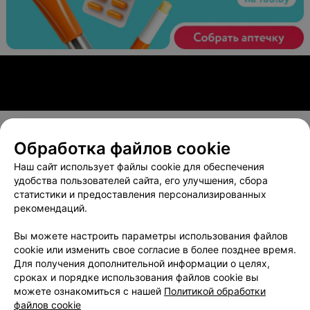
Обработка файлов cookie
О проекте
Новости проекта
Размещение рекламы
Наш сайт использует файлы cookie для обеспечения
Вакансии
Публичный договор
Способы оплаты
удобства пользователей сайта, его улучшения, сбора
статистики и предоставления персонализированных
Публичный договор по использованию сервиса
рекомендаций.
«Афиша»
Пользовательское соглашение
Вы можете настроить параметры использования файлов
cookie или изменить свое согласие в более позднее время.
Написать в поддержку
Для получения дополнительной информации о целях,
Связаться по вопросам сотрудничества
сроках и порядке использования файлов cookie вы
Написать руководителю relax.by
можете ознакомиться с нашей
Политикой обработки
файлов cookie
Персональные настройки cookie