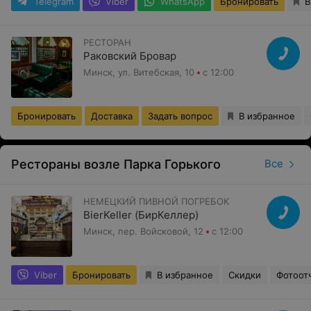
Telegram
Viber
WhatsApp
Бронировать
В
РЕСТОРАН
Раковский Бровар
Минск, ул. Витебская, 10
с 12:00
Бронировать
Доставка
Задать вопрос
В избранное
Рестораны возле Парка Горького
Все
НЕМЕЦКИЙ ПИВНОЙ ПОГРЕБОК
BierKeller (БирКеллер)
Минск, пер. Войсковой, 12
с 12:00
Viber
Бронировать
В избранное
Скидки
Фотоот