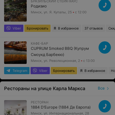
БРАЗИЛЬСКИЙ СТЕЙК-ХАУС
Родизио
Минск, ул. Я. Купалы, 25
с 12:00
Viber
Бронировать
В избранное
37 отзывов
Ски
КАФЕ-БАР
CUPRUM Smoked BBQ (Купрум
Смоукд Барбекю)
Минск, ул. Революционная, 2
с 13:00
Telegram
Viber
Бронировать
В избранное
Но
Рестораны на улице Карла Маркса
Все
РЕСТОРАН
1884 D'Europe (1884 Де Европа)
Минск, ул. Интернациональная, 28