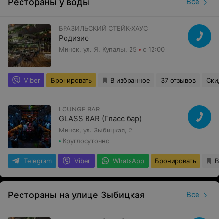
Рестораны у воды
Все
БРАЗИЛЬСКИЙ СТЕЙК-ХАУС
Родизио
Минск, ул. Я. Купалы, 25
с 12:00
Viber
Бронировать
В избранное
37 отзывов
Ски
LOUNGE BAR
GLASS BAR (Гласс бар)
Минск, ул. Зыбицкая, 2
Круглосуточно
Telegram
Viber
WhatsApp
Бронировать
В
Рестораны на улице Зыбицкая
Все